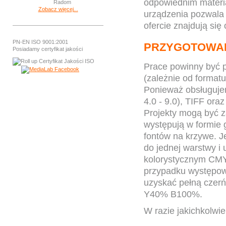
odpowiednim materia
Zobacz więcej...
urządzenia pozwala 
ofercie znajdują się 
PN-EN ISO 9001:2001
PRZYGOTOWAN
Posiadamy certyfikat jakości
Prace powinny być p
(zależnie od formatu
Ponieważ obsługuje
4.0 - 9.0), TIFF ora
Projekty mogą być z
występują w formie 
fontów na krzywe. Je
do jednej warstwy i
kolorystycznym CMYK
przypadku występow
uzyskać pełną czer
Y40% B100%.
W razie jakichkolwie