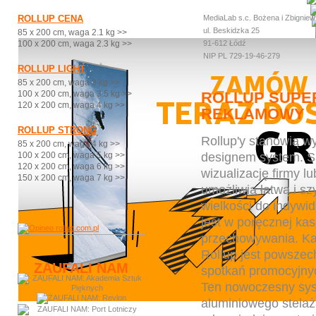
ROLLUP CENA
MediaLab s.c. Bożena i Zbignie
ul. Beskidzka 25
85 x 200 cm, waga 2.1 kg >>
100 x 200 cm, waga 2.3 kg >>
91-612 Łódź
NIP PL 729-19-46-279
ROLLUP LIGHT
85 x 200 cm, waga 3 kg >>
100 x 200 cm, waga 3.5 kg >>
ROLLUP SUPER
120 x 200 cm, waga 4 kg >>
REKLAMOWY
ROLLUP STRONG
Rollup'y stanowią w
85 x 200 cm, waga 4 kg >>
designem system. Są
100 x 200 cm, waga 5 kg >>
120 x 200 cm, waga 6 kg >>
wizualizację firmy l
150 x 200 cm, waga 7 kg >>
umożliwia łatwą i s
wielkości do indywi
jest w poręcznej kas
przechowywania. Ka
Rollup jest powszec
ZAUFALI NAM
spotkań promocyjnyc
Ten nowoczesny syst
aluminiowego stela