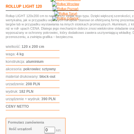
ROLLUP LIGHT 120
Rollup LIGHT 120x200 cm to najszerszy stojak tego typu. Dzięki większej szerokości, z
wertykalna, jak w przypadku węższych roll upów. Stanowi on efektywną formę prezentac
targów lub w przypadku wystawiania na innych stoiskach promocyjnych. Aluminium, z kt
niż w roll- upach CENA. Dlatego jego mechanizm dobrze znosi wielokrotne składanie oraz r
wyposażany w ochronny pokrowiec, który dodatkowo zawiera usztywniającą wkładkę. Dzi
przenoszeniu, a zwinięta grafika – bezpieczna.
wielkość:
120 x 200 cm
waga:
4 kg
konstrukcja:
aluminium
akcesoria:
pokrowiec sztywny
materiał drukowany:
block-out
urzadzenie:
208 PLN
wydruk:
182 PLN
urządzenie + wydruk:
390 PLN
CENY NETTO
Formularz zamówienia
Ilość urządzeń
szt.