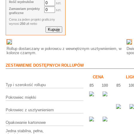
Ilość wydruków
szt.
Zamawiam projekty
szt.
graficzne
Cena za jeden projekt graficzny
wynosi
250 zł
netto
Rollup dostarczany w pokrowcu z wewnętrznym usztywnieniem, w
Dwi
kolorze czarnym.
spo
ZESTAWIENIE DOSTĘPNYCH ROLLUPÓW
CENA
LIG
Typ i szerokość rollupu
85
100
85
10
Pokrowiec miękki
Pokrowiec z usztywnieniem
Opakowanie kartonowe
Jedna stabilna, pełna,