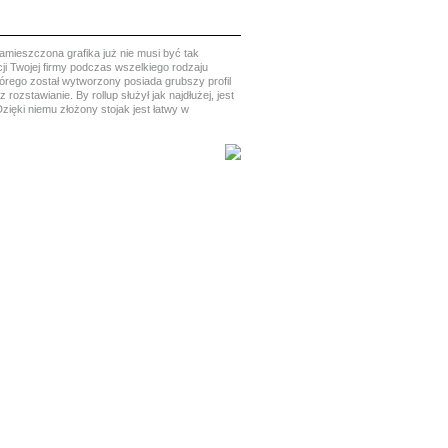
amieszczona grafika już nie musi być tak
ji Twojej firmy podczas wszelkiego rodzaju
órego został wytworzony posiada grubszy profil
ozstawianie. By rollup służył jak najdłużej, jest
ęki niemu złożony stojak jest łatwy w