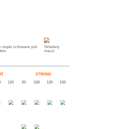
e stopki schowane pod
Składany
dem.
maszt.
HT
STRONG
0
120
85
100
120
150