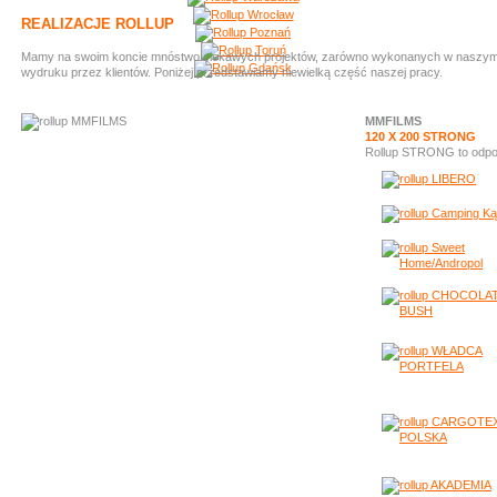
REALIZACJE ROLLUP
Mamy na swoim koncie mnóstwo ciekawych projektów, zarówno wykonanych w naszym stud
wydruku przez klientów. Poniżej przedstawiamy niewielką część naszej pracy.
MMFILMS
120 X 200 STRONG
Rollup STRONG to odpow