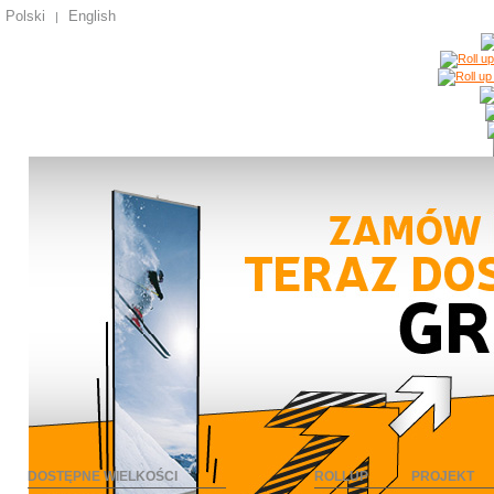
Polski
English
|
DOSTĘPNE WIELKOŚCI
ROLLUP
PROJEKT