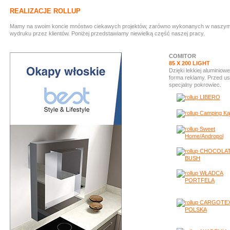
REALIZACJE ROLLUP
Mamy na swoim koncie mnóstwo ciekawych projektów, zarówno wykonanych w naszym stud
wydruku przez klientów. Poniżej przedstawiamy niewielką część naszej pracy.
COMITOR
85 X 200 LIGHT
Dzięki lekkiej aluminiow
forma reklamy. Przed u
specjalny pokrowiec.