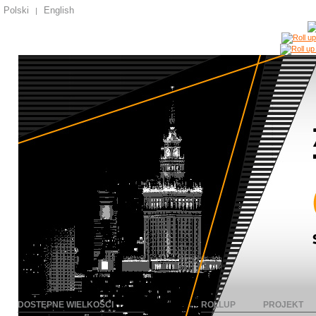
Polski
English
|
DOSTĘPNE WIELKOŚCI
ROLLUP
PROJEKT